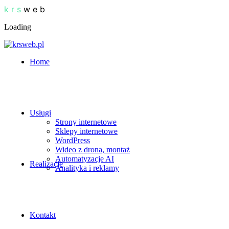
k
r
s
w
e
b
Loading
Home
Usługi
Strony internetowe
Sklepy internetowe
WordPress
Wideo z drona, montaż
Automatyzacje AI
Realizacje
Analityka i reklamy
Kontakt