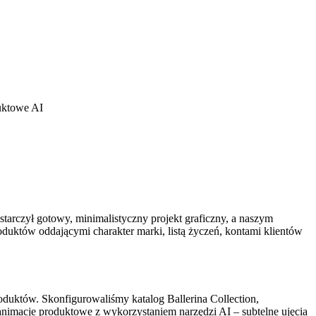
uktowe AI
starczył gotowy, minimalistyczny projekt graficzny, a naszym
uktów oddającymi charakter marki, listą życzeń, kontami klientów
oduktów. Skonfigurowaliśmy katalog Ballerina Collection,
imacje produktowe z wykorzystaniem narzędzi AI – subtelne ujęcia