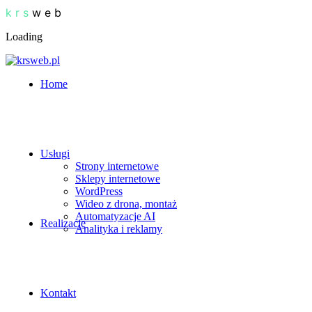
k
r
s
w
e
b
Loading
Home
Usługi
Strony internetowe
Sklepy internetowe
WordPress
Wideo z drona, montaż
Automatyzacje AI
Realizacje
Analityka i reklamy
Kontakt