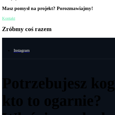
Masz pomysł na projekt? Porozmawiajmy!
Kontakt
Zróbmy coś razem
Instagram
Potrzebujesz kog
kto to ogarnie?