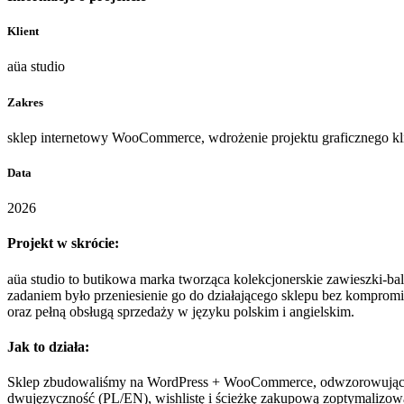
Klient
aüa studio
Zakres
sklep internetowy WooCommerce, wdrożenie projektu graficznego kl
Data
2026
Projekt w skrócie:
aüa studio to butikowa marka tworząca kolekcjonerskie zawieszki-bal
zadaniem było przeniesienie go do działającego sklepu bez kompro
oraz pełną obsługą sprzedaży w języku polskim i angielskim.
Jak to działa:
Sklep zbudowaliśmy na WordPress + WooCommerce, odwzorowując dostar
dwujęzyczność (PL/EN), wishlistę i ścieżkę zakupową zoptymalizow