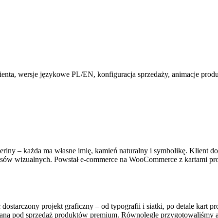
ienta, wersje językowe PL/EN, konfiguracja sprzedaży, animacje prod
eriny – każda ma własne imię, kamień naturalny i symbolikę. Klient do
misów wizualnych. Powstał e-commerce na WooCommerce z kartami prod
czony projekt graficzny – od typografii i siatki, po detale kart pr
aną pod sprzedaż produktów premium. Równolegle przygotowaliśmy an